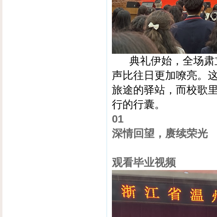
典礼伊始，全场肃立
声比往日更加嘹亮。
旅途的驿站，而校歌里
行的行囊。
01
深情回望，赓续荣光
观看毕业视频