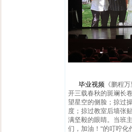
毕业视频
《鹏程万
开三载春秋的斑斓长
望星空的侧脸；掠过
度；掠过教室后墙张
满坚毅的眼睛。当班主
们，加油！"的叮咛化