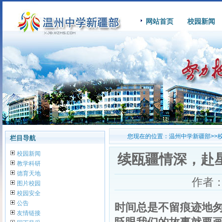
网站首页
校园新闻
您现在的位置：
温州中学新疆部
>>
栏目导航
校园新闻
续瓯疆情深，赴星
教学科研
德育天地
作者
图片校园
校园安全
公告
时间总是不留痕迹地
友情链接