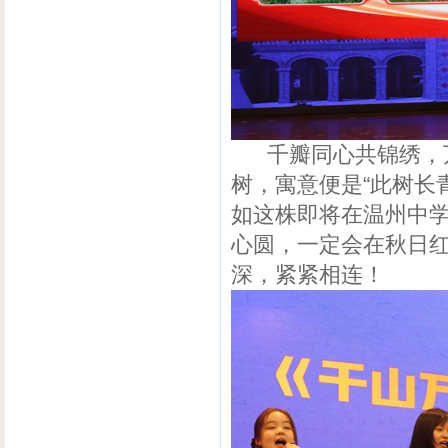
千瓣同心共锦绣，万
树，寓意便是“此树长
如这株即将在温州中
心圆，一定会在秋日
深，紧紧相连！