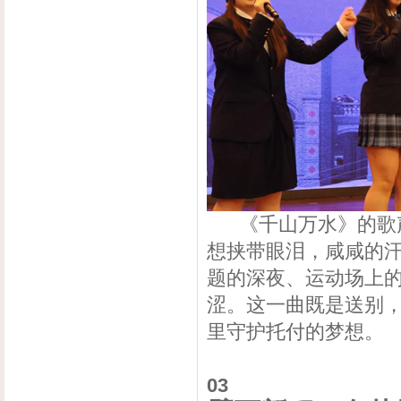
《千山万水》的歌声
想挟带眼泪，咸咸的汗
题的深夜、运动场上
涩。这一曲既是送别
里守护托付的梦想。
03