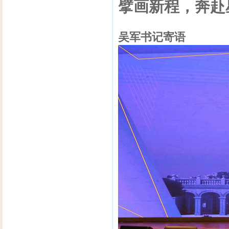
擘画新程，奔赴
吴军书记寄语