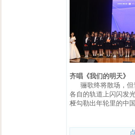
齐唱《我们的明天》
骊歌终将散场，但青
各自的轨道上闪闪发
桠勾勒出年轮里的中