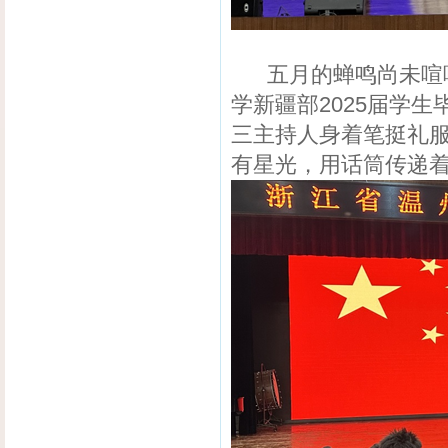
五月的蝉鸣尚未喧响
学新疆部2025届学
三主持人身着笔挺礼
有星光，用话筒传递